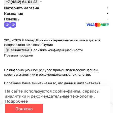
+7 (4212) 64-01-23
Интернет-магазин
Компания
Помощь
2018-2026 © Интер Шины - интернет-магазин шин и дисков
Разработано в
Клюква.Студия
Темная тема
Политика конфиденциальности
Правила продажи
На информационном ресурсе применяются
cookie-файлы,
сервисы аналитики и рекомендательные технологии
.
Обращаем Ваше внимание на то, что данный интернет-сайт
носит исключительно информационный характер и ни при каких
На сайте используются cookie-файлы, сервисы
условиях информационные материалы и цены, размещенные на
аналитики и рекомендательные технологии.
сайте, не являются публичной офертой, определяемой
Подробнее
положениями Статей 435 и 437 Гражданского кодекса РФ.
Понятно