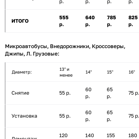
р.
р.
р.
р.
555
640
785
825
ИТОГО
р.
р.
р.
р.
Микроавтобусы, Внедорожники, Кроссоверы,
Джипы, Л. Грузовые:
13" и
Диаметр:
14"
15"
16"
менее
60
65
Снятие
55 р.
75 р
р.
р.
60
65
Установка
55 р.
75 р
р.
р.
120
140
155
180
Демонтаж