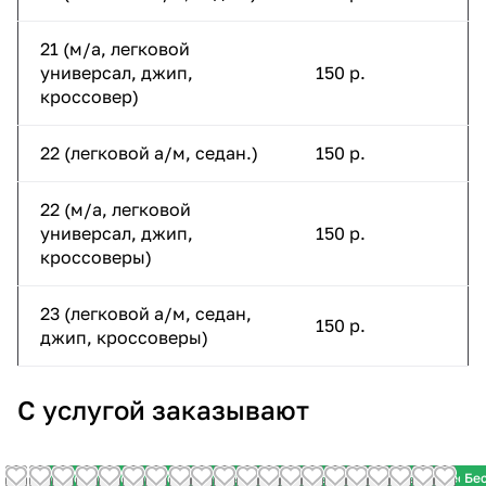
21 (м/а, легковой
универсал, джип,
150 р.
кроссовер)
22 (легковой а/м, седан.)
150 р.
22 (м/а, легковой
универсал, джип,
150 р.
кроссоверы)
23 (легковой а/м, седан,
150 р.
джип, кроссоверы)
С услугой заказывают
Бесплатный шиномонтаж
Бесплатный шиномонтаж
Бесплатный шиномонтаж
Бесплатный шиномонтаж
Бесплатный шиномонтаж
Бесплатный шиномонтаж
Бесплатный шиномонтаж
Бесплатный шиномонтаж
Бесплатный шиномонтаж
Бесплатный шиномонтаж
Бесплатный шиномонтаж
Бесплатный шиномонтаж
Бесплатный шиномонтаж
Бесплатный шиномонт
Бесплатный шином
Бесплатный ши
Бесплатный 
Бесплатн
Беспл
Бе
3 875
4 710
4 315
4 345
3 610
3 210
3 420
3 255
6 775
5 035
7 175
8 115
7 645
4 750
5 985
4 750
3 840
4 330
6 940
4 26