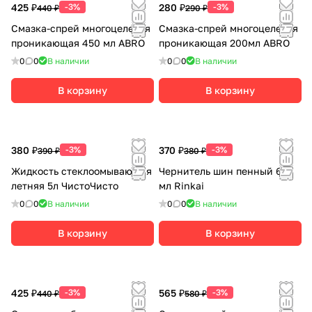
425 ₽
-3%
280 ₽
-3%
440 ₽
290 ₽
Смазка-спрей многоцелевая
Смазка-спрей многоцелевая
проникающая 450 мл ABRO
проникающая 200мл ABRO
0
0
В наличии
0
0
В наличии
В корзину
В корзину
380 ₽
-3%
370 ₽
-3%
390 ₽
380 ₽
Жидкость стеклоомывающая
Чернитель шин пенный 650
летняя 5л ЧистоЧисто
мл Rinkai
0
0
В наличии
0
0
В наличии
В корзину
В корзину
425 ₽
-3%
565 ₽
-3%
440 ₽
580 ₽