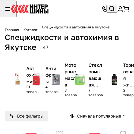
Спецжидкости и автохимия в Якутске
Главная
Каталог
Спецжидкости и автохимия в
Якутске
47
Мото
Стекл
Тор
Авт
Анти
рные
оомы
озна
охи
фриз
масл
вающ
я
мия
ы
а
ая
жид
31
4
3
7
2
жидко
ость
товар
товара
товара
товаров
товар
сть
Все фильтры
Сначала популярные