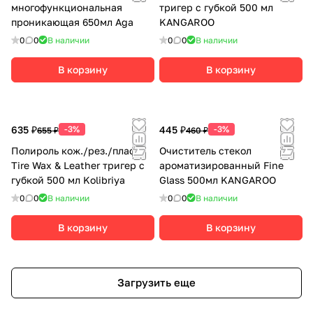
многофункциональная
тригер с губкой 500 мл
проникающая 650мл Aga
KANGAROO
0
0
В наличии
0
0
В наличии
В корзину
В корзину
635 ₽
-3%
445 ₽
-3%
655 ₽
460 ₽
Полироль кож./рез./пласт.
Очиститель стекол
Tire Wax & Leather тригер с
ароматизированный Fine
губкой 500 мл Kolibriya
Glass 500мл KANGAROO
0
0
В наличии
0
0
В наличии
В корзину
В корзину
Загрузить еще