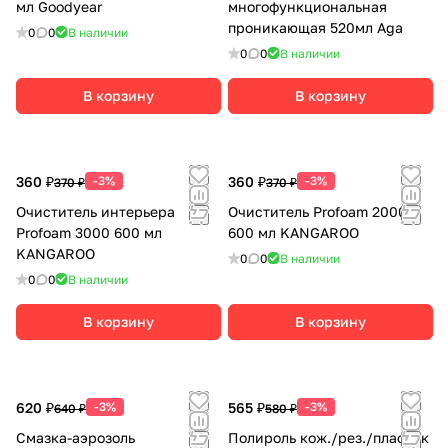
мл Goodyear
многофункциональная
проникающая 520мл Aga
0
0
В наличии
0
0
В наличии
В корзину
В корзину
360 ₽
-3%
360 ₽
-3%
370 ₽
370 ₽
Очиститель интерьера
Очиститель Profoam 2000
Profoam 3000 600 мл
600 мл KANGAROO
KANGAROO
0
0
В наличии
0
0
В наличии
В корзину
В корзину
620 ₽
-3%
565 ₽
-3%
640 ₽
580 ₽
Смазка-аэрозоль
Полироль кож./рез./пластик