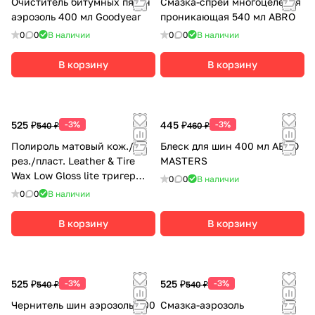
Очиститель битумных пятен
Смазка-спрей многоцелевая
аэрозоль 400 мл Goodyear
проникающая 540 мл ABRO
0
0
В наличии
0
0
В наличии
В корзину
В корзину
525 ₽
-3%
445 ₽
-3%
540 ₽
460 ₽
Полироль матовый кож./
Блеск для шин 400 мл ABRO
рез./пласт. Leather & Tire
MASTERS
Wax Low Gloss lite тригер
0
0
В наличии
500 мл KANGAROO
0
0
В наличии
В корзину
В корзину
525 ₽
-3%
525 ₽
-3%
540 ₽
540 ₽
Чернитель шин аэрозоль 400
Смазка-аэрозоль