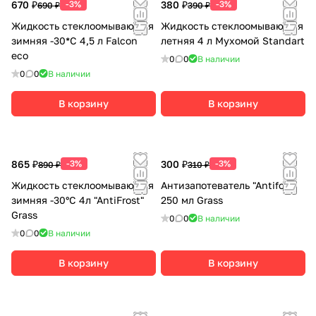
670 ₽
-3%
380 ₽
-3%
690 ₽
390 ₽
Жидкость стеклоомывающая
Жидкость стеклоомывающая
зимняя -30*С 4,5 л Falcon
летняя 4 л Мухомой Standart
eco
0
0
В наличии
0
0
В наличии
В корзину
В корзину
865 ₽
-3%
300 ₽
-3%
890 ₽
310 ₽
Жидкость стеклоомывающая
Антизапотеватель "Antifog"
зимняя -30°С 4л "AntiFrost"
250 мл Grass
Grass
0
0
В наличии
0
0
В наличии
В корзину
В корзину