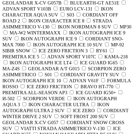
GEOLANDAR X-CV G057B
BLUEARTH-GT AE51E
ADVAN SPORT V103B
EURO LCV-131
IKON
CHARACTER AQUA SUV
S03
CORDIANT OFF
ROAD 2
IKON CHARACTER ICE 8
STRADA
ASIMMETRICO V-130
IKON NORDMAN 8 SUV
MP30
MA-W2 WINTERMAXX
IKON AUTOGRAPH ICE 9
SUV
IKON AUTOGRAPH ICE 9
CORDIANT SNO-
MAX 7000
IKON AUTOGRAPH ICE 10 SUV
MP-92
SIBIR SNOW
ICE ZERO FRICTION 3
RY61
PREMITRA ICE 5
ADVAN SPORT V107C
КАМА-218
IKON AUTOGRAPH ICE LT4
ICE GUARD IG65
MA-Z4S
GEOLANDAR A/T G015
SCORPION ZERO
ASIMMETRICO
S01
CORDIANT GRAVITY SUV
IKON AUTOGRAPH ICE 10
ADVAN V61F
FORMULA
ROSSO
ICE ZERO FRICTION
BRAVO HT-770
PREMITRA ALL-SEASON AP3
ICE GUARD IG50+
И-502
SCORPION VERDE
IKON AUTOGRAPH
AQUA 3
IKON CHARACTER ULTRA
IKON
AUTOGRAPH ULTRA 2 SUV
ICE ZERO
CORDIANT
WINTER DRIVE 2 SUV
SOFT FROST 200 SUV
GEOLANDAR X-CV G057
CORDIANT SNOW CROSS
SUV
VIATTI STRADA ASIMMETRICO V-130
ICE