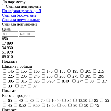
По параметру
Сначала популярные
По алфавиту от А до Я
Сначала бюджетные
Сначала премиальные
Сначала популярные
Цена
850
17 890
34 930
51 970
69 010
Показать
Ширина профиля
145
155
165
175
185
195
205
215
225
235
245
255
265
275
285
295
305
315
325
6.95''
8.40''
27''
30''
31''
33''
35''
37''
Показать
Высота профиля
65
40
30
70
10.50
35
12.50
85
55
45
8.50
9.50
13.50
60
80
50
75
Показать