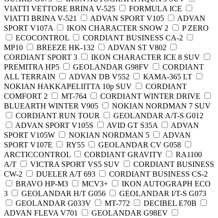
VIATTI VETTORE BRINA V-525
FORMULA ICE
VIATTI BRINA V-521
ADVAN SPORT V105
ADVAN
SPORT V107A
IKON CHARACTER SNOW 2
P ZERO
ECOCONTROL
CORDIANT BUSINESS CA-2
MP10
BREEZE HK-132
ADVAN ST V802
CORDIANT SPORT 3
IKON CHARACTER ICE 8 SUV
PREMITRA HP5
GEOLANDAR G98FV
CORDIANT
ALL TERRAIN
ADVAN DB V552
КАМА-365 LT
NOKIAN HAKKAPELIITTA 10p SUV
CORDIANT
COMFORT 2
MT-764
CORDIANT WINTER DRIVE
BLUEARTH WINTER V905
NOKIAN NORDMAN 7 SUV
CORDIANT RUN TOUR
GEOLANDAR A/T-S G012
ADVAN SPORT V105S
AVID GT S35A
ADVAN
SPORT V105W
NOKIAN NORDMAN 5
ADVAN
SPORT V107E
RY55
GEOLANDAR CV G058
ARCTICCONTROL
CORDIANT GRAVITY
RA1100
A/T
VICTRA SPORT VS5 SUV
CORDIANT BUSINESS
CW-2
DUELER A/T 693
CORDIANT BUSINESS CS-2
BRAVO HP-M3
MCV3+
IKON AUTOGRAPH ECO
3
GEOLANDAR H/T G056
GEOLANDAR I/T-S G073
GEOLANDAR G033V
MT-772
DECIBEL E70B
ADVAN FLEVA V701
GEOLANDAR G98EV