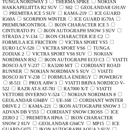
TUNGA NORDWAY 3
THERMA SPIKE
NOKIAN
HAKKAPELIITTA R2 SUV
S02
GEOLANDAR G91AV
PREMITRA ICE 5 SUV
КАМА-219
ICE GUARD
IG60A
SCORPION WINTER
ICE GUARD IG70A
PREMIUMCONTROL
IKON CHARACTER ICE 5
CINTURATO P1
IKON AUTOGRAPH SNOW 3 SUV
STRADA 2 V-134
IKON CHARACTER ICE C2
FORMULA ICE FRICTION
VICTRA SPORT VS5
EURO LCV-520
VICTRA SPORT VS6
TUNGA
ZODIAK 2
VICTRA SPORT VS6 SUV
NOKIAN
NORDMAN RS2
IKON AUTOGRAPH ECO C3
VIATTI
BOSCO A/T V-237
RA3200 M/T
CORDIANT ROAD
RUNNER
NOKIAN NORDMAN S SUV
VIATTI
BOSCO H/T V-238
FORMULA ENERGY
POWERGY
И-511
PROX ARW 3
VIATTI BRINA NORDICO V-
522
RAZR AT-S AT-781
RA7000 X/T
VIATTI
VETTORE INVERNO V-524
NOKIAN NORDMAN 8
GEOLANDAR G94BV
UE-168
CORDIANT WINTER
DRIVE 2
КАМА-221
IKON AUTOGRAPH SNOW 3
ADVAN DB V553
CORDIANT SNOW CROSS
ICE
ZERO 2
PREMITRA HP6A
IKON CHARACTER
SNOW 2 SUV
GEOLANDAR G94CV
MP15
ICE
GUARD G075
IKON AUTOGRAPH AQUA 3 SUV