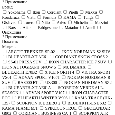
?
Примечание
Бренд
Yokohama
Ikon
Cordiant
Pirelli
Maxxis
Roadcruza
Viatti
Formula
KAMA
Tunga
Gislaved
Torero
Nitto
Arivo
Michelin
Mazzini
Bars
Attar
Bridgestone
Matador
Aoteli
Омскшина
?
Примечание
Показать
Модель
ARCTIC TREKKER SP-02
IKON NORDMAN S2 SUV
BLUEARTH-XT AE61
CORDIANT SNOW CROSS 2
SS-01 PRESA SUV
IKON CHARACTER ICE 7 SUV
IKON AUTOGRAPH SNOW 5
MUDMAXX
BLUEARTH E70BZ
X-ICE NORTH 4
VICTRA SPORT
VS01
ADVAN SPORT V105T
NOKIAN NORDMAN 8
SUV
RA8000 RT
UZ300
NOKIAN NORDMAN SZ2
BLUEARTH-XT AE61A
SCORPION VERDE ALL-
SEASON
ADVAN SPORT V107
IKON CHARACTER
ECO
BLUEARTH WINTER V906
КАМА TRACE (HK-
135)
SCORPION ICE ZERO 2
BLUEARTH-ES ES32
КАМА FLAME M/T
SPIKECONTROL
GEOLANDAR
G902
CORDIANT BUSINESS CA-1
SCORPION ATR