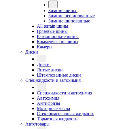
Зимние шины
Зимние нешипованные
Зимние шипованные
All terrain шины
Грязевые шины
Разноширокие шины
Коммерческие шины
Камеры
Диски
Диски
Литые диски
Штампованные диски
Спецжидкости и автохимия
Спецжидкости и автохимия
Автохимия
Антифризы
Моторные масла
Стеклоомывающая жидкость
Тормозная жидкость
Автотовары