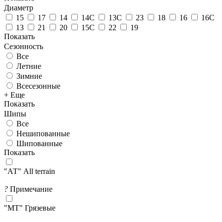
Диаметр
15
17
14
14C
13C
23
18
16
16C
13
21
20
15C
22
19
Показать
Сезонность
Все
Летние
Зимние
Всесезонные
+ Еще
Показать
Шипы
Все
Нешипованные
Шипованные
Показать
"АТ" All terrain
?
Примечание
"МТ" Грязевые