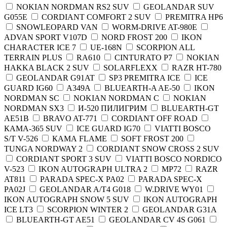
NOKIAN NORDMAN RS2 SUV
GEOLANDAR SUV
G055E
CORDIANT COMFORT 2 SUV
PREMITRA HP6
SNOWLEOPARD VAN
WORM-DRIVE AT-980E
ADVAN SPORT V107D
NORD FROST 200
IKON
CHARACTER ICE 7
UE-168N
SCORPION ALL
TERRAIN PLUS
RA610
CINTURATO P7
NOKIAN
HAKKA BLACK 2 SUV
SOLARFLEXX
RAZR HT-780
GEOLANDAR G91AT
SP3 PREMITRA ICE
ICE
GUARD IG60
A349A
BLUEARTH-A AE-50
IKON
NORDMAN SC
NOKIAN NORDMAN C
NOKIAN
NORDMAN SX3
И-520 ПИЛИГРИМ
BLUEARTH-GT
AE51B
BRAVO AT-771
CORDIANT OFF ROAD
КАМА-365 SUV
ICE GUARD IG70
VIATTI BOSCO
S/T V-526
КАМА FLAME
SOFT FROST 200
TUNGA NORDWAY 2
CORDIANT SNOW CROSS 2 SUV
CORDIANT SPORT 3 SUV
VIATTI BOSCO NORDICO
V-523
IKON AUTOGRAPH ULTRA 2
MP72
RAZR
AT811
PARADA SPEC-X PA02
PARADA SPEC-X
PA02J
GEOLANDAR A/T4 G018
W.DRIVE WY01
IKON AUTOGRAPH SNOW 5 SUV
IKON AUTOGRAPH
ICE LT3
SCORPION WINTER 2
GEOLANDAR G31A
BLUEARTH-GT AE51
GEOLANDAR CV 4S G061