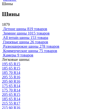
Шины
Шины
1879
Летние шины
819 товаров
Зимние шины
1015 товаров
All terrain шины
153 товара
Грязевые шины
26 товаров
Разноширокие шины
278 товаров
Коммерческие шины
75 товаров
Камеры
9 товаров
Легковые шины:
195 65 R15
185 65 R15
185 70 R14
205 55 R16
205 60 R16
175 65 R14
175 70 R14
205 65 R15
185 65 R14
215 55 R17
215 60 R16