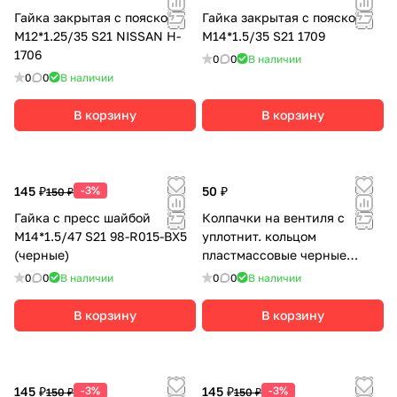
Гайка закрытая с пояском
Гайка закрытая с пояском
М12*1.25/35 S21 NISSAN H-
М14*1.5/35 S21 1709
1706
0
0
В наличии
0
0
В наличии
В корзину
В корзину
145 ₽
-3%
50 ₽
150 ₽
Гайка с пресс шайбой
Колпачки на вентиля с
М14*1.5/47 S21 98-R015-BX5
уплотнит. кольцом
(черные)
пластмассовые черные
(комплект 4шт.)
0
0
В наличии
0
0
В наличии
В корзину
В корзину
145 ₽
-3%
145 ₽
-3%
150 ₽
150 ₽