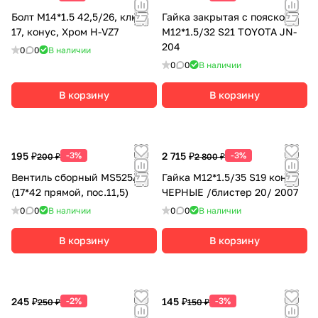
Болт M14*1.5 42,5/26, ключ
Гайка закрытая с пояском
17, конус, Хром H-VZ7
М12*1.5/32 S21 TOYOTA JN-
204
0
0
В наличии
0
0
В наличии
В корзину
В корзину
195 ₽
-3%
2 715 ₽
-3%
200 ₽
2 800 ₽
Вентиль сборный MS525AL
Гайка М12*1.5/35 S19 конус
(17*42 прямой, пос.11,5)
ЧЕРНЫЕ /блистер 20/ 2007
0
0
В наличии
0
0
В наличии
В корзину
В корзину
245 ₽
-2%
145 ₽
-3%
250 ₽
150 ₽