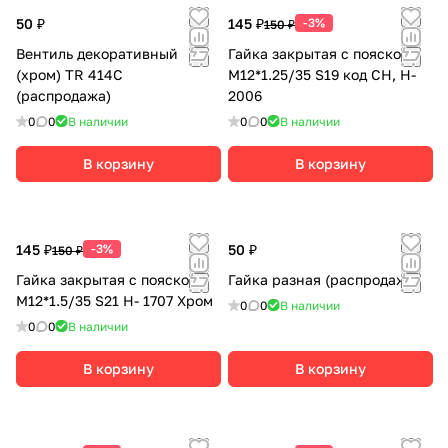
50 ₽
145 ₽
-3%
150 ₽
Вентиль декоративный
Гайка закрытая с пояском
(хром) TR 414С
М12*1.25/35 S19 код CH, H-
(распродажа)
2006
0
0
В наличии
0
0
В наличии
В корзину
В корзину
145 ₽
-3%
50 ₽
150 ₽
Гайка закрытая с пояском
Гайка разная (распродажа)
М12*1.5/35 S21 H- 1707 Хром
0
0
В наличии
0
0
В наличии
В корзину
В корзину