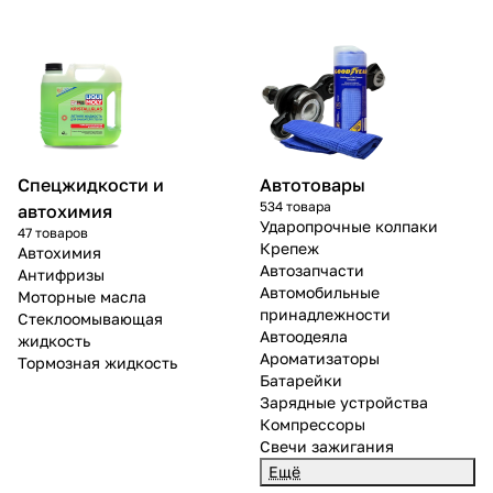
Спецжидкости и
Автотовары
534 товара
автохимия
Ударопрочные колпаки
47 товаров
Крепеж
Автохимия
Автозапчасти
Антифризы
Автомобильные
Моторные масла
принадлежности
Стеклоомывающая
Автоодеяла
жидкость
Ароматизаторы
Тормозная жидкость
Батарейки
Зарядные устройства
Компрессоры
Свечи зажигания
Ещё