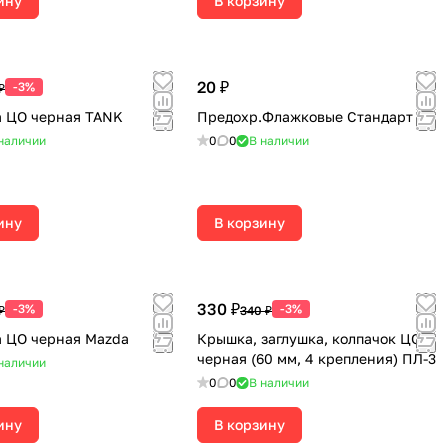
ину
В корзину
20 ₽
-3%
₽
 ЦО черная TANK
Предохр.Флажковые Стандарт 5А
наличии
0
0
В наличии
ину
В корзину
330 ₽
-3%
-3%
₽
340 ₽
 ЦО черная Mazda
Крышка, заглушка, колпачок ЦО
черная (60 мм, 4 крепления) ПЛ-3
наличии
0
0
В наличии
ину
В корзину