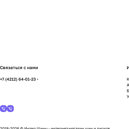
Фонари
Щетки для снега
Связаться с нами
+7 (4212) 64-01-23
К
У
2018-2026 © Интер Шины - интернет-магазин шин и дисков