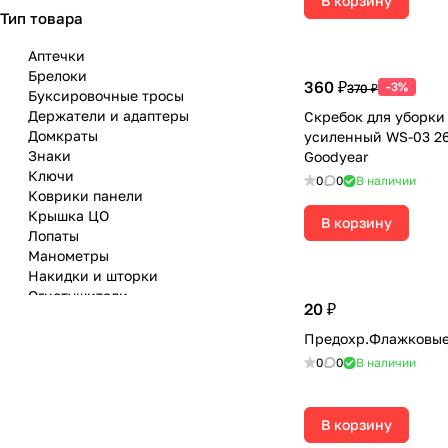
В корзину
Тип товара
Аптечки
Брелоки
360 ₽
-3%
370 ₽
Буксировочные тросы
Держатели и адаптеры
Скребок для уборки
Домкраты
усиленный WS-03 26
Знаки
Goodyear
Ключи
0
0
В наличии
Коврики панели
Крышка ЦО
В корзину
Лопаты
Манометры
Накидки и шторки
Огнетушители
20 ₽
Пакеты
Предохранители
Предохр.Флажковые 
Провода прикуривания
0
0
В наличии
Пылесосы
Ремонт шин
Салфетки и губки
В корзину
Сумки