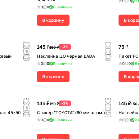
0
0
В 
0
0
В наличии
В корзину
В корз
145 ₽
75 ₽
-3%
150 ₽
жевый
Наклейка ЦО черная LADA
Пакет F
0
0
В наличии
0
0
В 
В корзину
В корз
145 ₽
145 ₽
-3%
150 ₽
150 
хан 45×50
Стикер "TOYOTA" (60 мм алюм.)
Наклейка
0
0
В наличии
0
0
В 