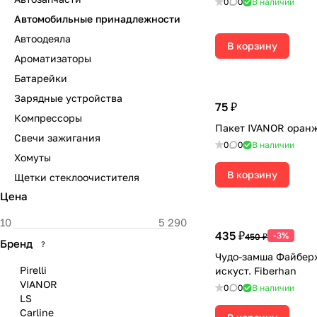
0
0
В наличии
Автомобильные принадлежности
Автоодеяла
В корзину
Ароматизаторы
Батарейки
Зарядные устройства
75 ₽
Компрессоры
Пакет IVANOR оран
Свечи зажигания
0
0
В наличии
Хомуты
В корзину
Щетки стеклоочистителя
Цена
435 ₽
-3%
450 ₽
Бренд
?
Чудо-замша Файбер
Pirelli
искуст. Fiberhan
VIANOR
0
0
В наличии
LS
Carline