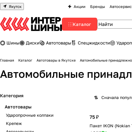
Якутск
Акции
Бренды
Автосервис
Каталог
Шины
Диски
Автотовары
Спецжидкости
Удароп
Главная
Каталог
Автотовары в Якутске
Автомобильные принадлежно
Автомобильные принадл
Категория
Сначала попу
Автотовары
Ударопрочные колпаки
75 ₽
Крепеж
Пакет IKON (Nokian 
Автозапчасти