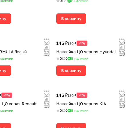
наличии
0
0
В наличии
ину
В корзину
145 ₽
-3%
150 ₽
ORMULA белый
Наклейка ЦО черная Hyundai
наличии
0
0
В наличии
ину
В корзину
145 ₽
-3%
-3%
₽
150 ₽
 ЦО серая Renault
Наклейка ЦО черная KIA
наличии
0
0
В наличии