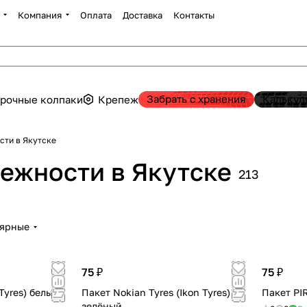
Компания
Оплата
Доставка
Контакты
Забрать с хранения
Калькул
рочные колпаки
Крепеж
сти в Якутске
ежности в Якутске
213
лярные
75 ₽
75 ₽
Tyres) белый
Пакет Nokian Tyres (Ikon Tyres)
Пакет PI
зелёный