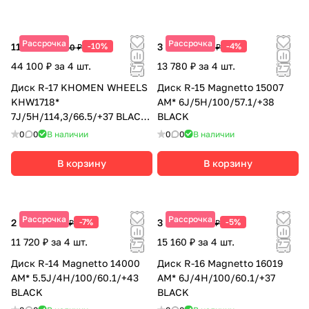
Рассрочка
Рассрочка
11 025 ₽
-10%
3 445 ₽
-4%
12 250 ₽
3 590 ₽
44 100 ₽ за 4 шт.
13 780 ₽ за 4 шт.
Диск R-17 KHOMEN WHEELS
Диск R-15 Magnetto 15007
KHW1718*
AM* 6J/5H/100/57.1/+38
7J/5H/114,3/66.5/+37 BLACK-
BLACK
FP
0
0
В наличии
0
0
В наличии
В корзину
В корзину
Рассрочка
Рассрочка
2 930 ₽
-7%
3 790 ₽
-5%
3 150 ₽
3 990 ₽
11 720 ₽ за 4 шт.
15 160 ₽ за 4 шт.
Диск R-14 Magnetto 14000
Диск R-16 Magnetto 16019
AM* 5.5J/4H/100/60.1/+43
AM* 6J/4H/100/60.1/+37
BLACK
BLACK