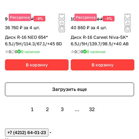
Рассрочка
Рассрочка
9 190 ₽
-8%
10 215 ₽
-5%
9 990 ₽
10 750 ₽
36 760 ₽ за 4 шт.
40 860 ₽ за 4 шт.
Диск R-16 NEO 654*
Диск R-16 Carwel Niva-SK*
6.5J/5H/114.3/67.1/+45 BD
6.5J/5H/139.7/98.5/+40 AB
0
0
В наличии
0
0
В наличии
В корзину
В корзину
Загрузить еще
1
2
3
...
32
+7 (4212) 64-01-23