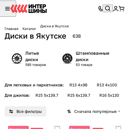
Диски в Якутске
Главная
Каталог
Диски в Якутске
638
Литые
Штампованные
диски
диски
585 товаров
53 товара
Для легковых и паркетников:
R13 4х98
R13 4х100
R
Для джипов:
R15 5х139.7
R15 6х139.7
R16 5х130
Все фильтры
Сначала популярные