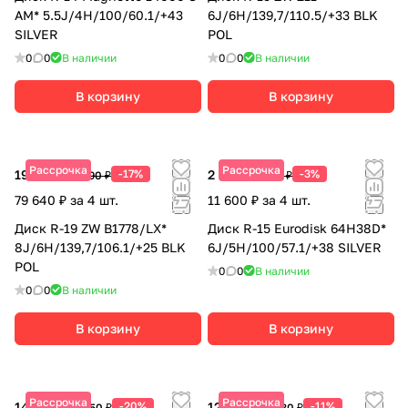
AM* 5.5J/4H/100/60.1/+43
6J/6H/139,7/110.5/+33 BLK
SILVER
POL
0
0
В наличии
0
0
В наличии
В корзину
В корзину
Рассрочка
Рассрочка
19 910 ₽
-17%
2 900 ₽
-3%
23 990 ₽
2 990 ₽
79 640 ₽ за 4 шт.
11 600 ₽ за 4 шт.
Диск R-19 ZW B1778/LX*
Диск R-15 Eurodisk 64H38D*
8J/6H/139,7/106.1/+25 BLK
6J/5H/100/57.1/+38 SILVER
POL
0
0
В наличии
0
0
В наличии
В корзину
В корзину
Рассрочка
Рассрочка
14 680 ₽
-20%
12 665 ₽
-11%
18 350 ₽
14 230 ₽