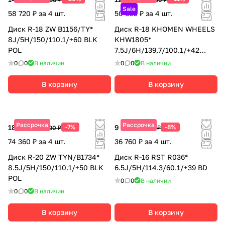
Sale
58 720 ₽ за 4 шт.
50 660 ₽ за 4 шт.
Диск R-18 ZW B1156/TY*
Диск R-18 KHOMEN WHEELS
8J/5H/150/110.1/+60 BLK
KHW1805*
POL
7.5J/6H/139,7/100.1/+42
BLACK-FP
0
0
В наличии
0
0
В наличии
В корзину
В корзину
Рассрочка
Рассрочка
18 590 ₽
-7%
9 190 ₽
-8%
19 990 ₽
9 990 ₽
74 360 ₽ за 4 шт.
36 760 ₽ за 4 шт.
Диск R-20 ZW TYN/B1734*
Диск R-16 RST R036*
8.5J/5H/150/110.1/+50 BLK
6.5J/5H/114.3/60.1/+39 BD
POL
0
0
В наличии
0
0
В наличии
В корзину
В корзину