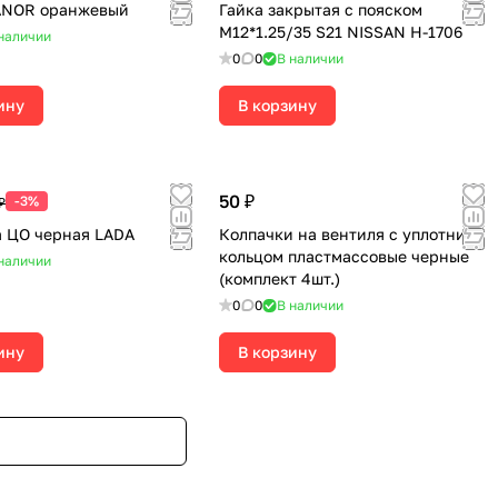
VANOR оранжевый
Гайка закрытая с пояском
М12*1.25/35 S21 NISSAN H-1706
наличии
0
0
В наличии
ину
В корзину
50 ₽
-3%
₽
 ЦО черная LADA
Колпачки на вентиля с уплотнит.
кольцом пластмассовые черные
наличии
(комплект 4шт.)
0
0
В наличии
ину
В корзину