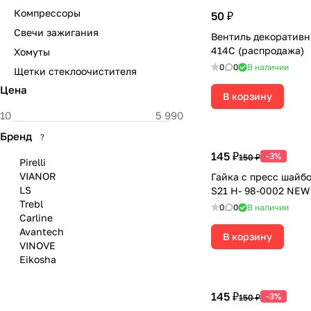
Компрессоры
50 ₽
Свечи зажигания
Вентиль декоративн
414С (распродажа)
Хомуты
0
0
В наличии
Щетки стеклоочистителя
Цена
В корзину
Бренд
?
145 ₽
-3%
150 ₽
Pirelli
VIANOR
Гайка с пресс шайбо
LS
S21 H- 98-0002 NEW
Trebl
0
0
В наличии
Carline
Avantech
В корзину
VINOVE
Eikosha
145 ₽
-3%
150 ₽