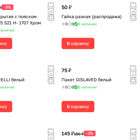
50 ₽
-3%
₽
крытая с пояском
Гайка разная (распродажа)
5 S21 H- 1707 Хром
0
0
В наличии
наличии
ину
В корзину
75 ₽
RELLI белый
Пакет GISLAVED белый
наличии
0
0
В наличии
ину
В корзину
145 ₽
-3%
150 ₽