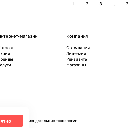
1
2
3
...
2
Интернет-магазин
Компания
аталог
О компании
Акции
Лицензии
Бренды
Реквизиты
слуги
Магазины
ятно
налитики и рекомендательные технологии
.