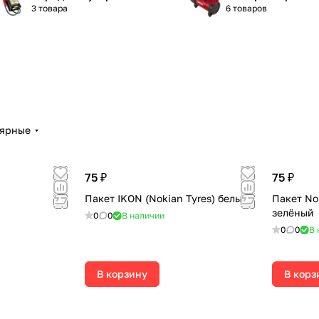
3 товара
6 товаров
лярные
75 ₽
75 ₽
Пакет IKON (Nokian Tyres) белый
Пакет Nok
зелёный
0
0
В наличии
0
0
В 
В корзину
В корз