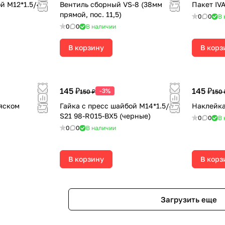
й М12*1.5/47
Вентиль сборный VS-8 (38мм
Пакет I
прямой, пос. 11,5)
0
0
В 
0
0
В наличии
В корзину
В корз
145 ₽
145 ₽
-3%
150 ₽
150 
ояском
Гайка с пресс шайбой М14*1.5/47
Наклейка
S21 98-R015-BX5 (черные)
0
0
В 
0
0
В наличии
В корзину
В корз
Загрузить еще