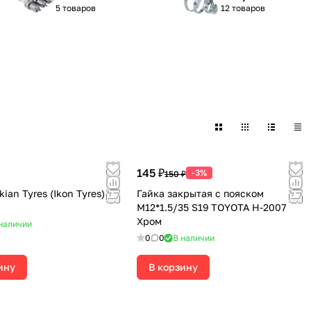
5 товаров
12 товаров
145 ₽
-3%
150 ₽
ian Tyres (Ikon Tyres)
Гайка закрытая с пояском
М12*1.5/35 S19 TOYOTA H-2007
Хром
наличии
0
0
В наличии
ину
В корзину