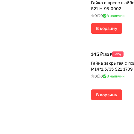
Гайка с пресс шайбо
S21 H-98-0002
0
0
В наличии
В корзину
145 ₽
-3%
150 ₽
Гайка закрытая с п
М14*1.5/35 S21 1709
0
0
В наличии
В корзину