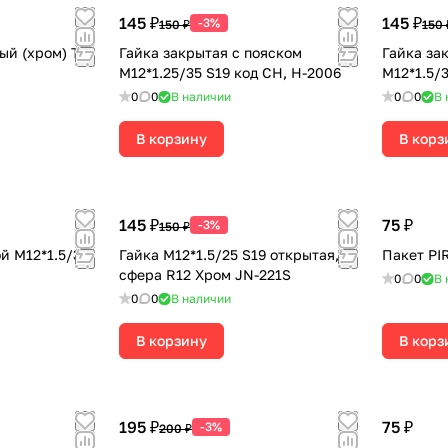
145 ₽
145 ₽
-3%
150 ₽
150 
ый (хром) TR
Гайка закрытая с пояском
Гайка за
М12*1.25/35 S19 код CH, H-2006
М12*1.5/3
0
0
В наличии
0
0
В 
В корзину
В корз
145 ₽
75 ₽
-3%
150 ₽
й М12*1.5/37
Гайка М12*1.5/25 S19 открытая,
Пакет PI
сфера R12 Хром JN-221S
0
0
В 
0
0
В наличии
В корзину
В корз
195 ₽
75 ₽
-3%
200 ₽