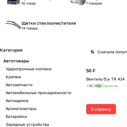
41 товар
7 товаров
Щетки стеклоочистителя
74 товара
Категория
Сначала попу
Автотовары
Ударопрочные колпаки
50 ₽
Крепеж
Вентиль б\к TR 414
Автозапчасти
0
0
В наличии
Автомобильные принадлежности
Автоодеяла
Ароматизаторы
В корзину
Батарейки
Зарядные устройства