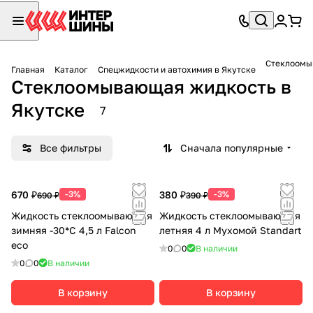
Стеклоомы
Главная
Каталог
Спецжидкости и автохимия в Якутске
Стеклоомывающая жидкость в
Якутске
7
Все фильтры
Сначала популярные
670 ₽
-3%
380 ₽
-3%
690 ₽
390 ₽
Жидкость стеклоомывающая
Жидкость стеклоомывающая
зимняя -30*С 4,5 л Falcon
летняя 4 л Мухомой Standart
eco
0
0
В наличии
0
0
В наличии
В корзину
В корзину