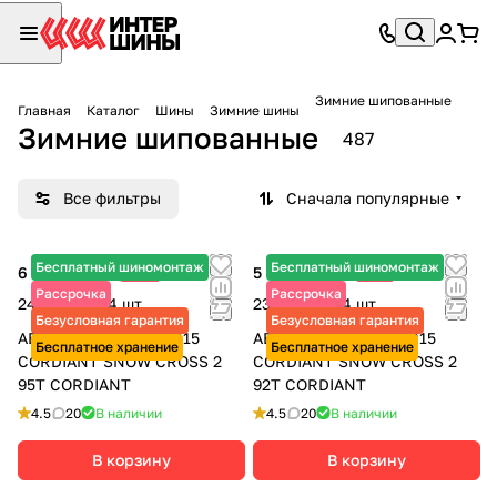
Зимние шипованные
Главная
Каталог
Шины
Зимние шины
Зимние шипованные
487
Все фильтры
Сначала популярные
Бесплатный шиномонтаж
Бесплатный шиномонтаж
6 130 ₽
-6%
5 805 ₽
-7%
6 520 ₽
6 240 ₽
Рассрочка
Рассрочка
24 520 ₽ за 4 шт.
23 220 ₽ за 4 шт.
Безусловная гарантия
Безусловная гарантия
АВТОШИНЫ 195/65 R15
АВТОШИНЫ 185/65 R15
Бесплатное хранение
Бесплатное хранение
CORDIANT SNOW CROSS 2
CORDIANT SNOW CROSS 2
95T CORDIANT
92T CORDIANT
4.5
20
В наличии
4.5
20
В наличии
В корзину
В корзину