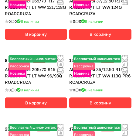
АВТОШИНЫ 265/70 R17
АВТОШИНЫ 37/12.50 R17
Новинка
Новинка
RA3200 M/T LT WW 121/118Q
RA3200 M/T LT WW 124Q
ROADCRUZA
ROADCRUZA
0
0
В наличии
0
0
В наличии
В корзину
В корзину
Бесплатный шиномонтаж
Бесплатный шиномонтаж
8 220 ₽
-15%
15 055 ₽
-30%
9 670 ₽
21 510 ₽
Рассрочка
Рассрочка
АВТОШИНЫ 205/70 R15
АВТОШИНЫ 35/12.50 R15 **
Новинка
Новинка
RA3200 M/T LT WW 96/93Q
RA3200 M/T LT WW 113Q PR6
ROADCRUZA
ROADCRUZA
0
0
В наличии
0
0
В наличии
В корзину
В корзину
Бесплатный шиномонтаж
Бесплатный шиномонтаж
23 105 ₽
-20%
17 310 ₽
-25%
28 880 ₽
23 080 ₽
Рассрочка
Рассрочка