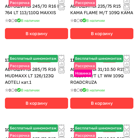
Рассрочка
Рассрочка
АВТОШИНЫ 245/70 R16 MT-
АВТОШИНЫ 235/75 R15
764 LT 113/110Q MAXXIS
КАМА FLAME M/T 109Q КАМА
0
0
В наличии
0
0
В наличии
В корзину
В корзину
Бесплатный шиномонтаж
Бесплатный шиномонтаж
13 245 ₽
-30%
11 890 ₽
-15%
18 920 ₽
13 990 ₽
Рассрочка
Рассрочка
АВТОШИНЫ 285/75 R16
АВТОШИНЫ 31/10.50 R15
Новинка
MUDMAXX LT 126/123Q
RA3200 M/T LT WW 109Q
AOTELI кат.1
ROADCRUZA
0
0
В наличии
0
0
В наличии
В корзину
В корзину
Бесплатный шиномонтаж
Бесплатный шиномонтаж
10 915 ₽
-30%
23 565 ₽
-25%
15 590 ₽
31 420 ₽
Рассрочка
Рассрочка