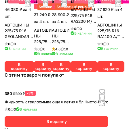
-25%
-20%
-18%
15 360 ₽
11 640 ₽
9 630 ₽
12 710 ₽
11 560 ₽
-20%
-25%
Бесплатный ремонт
Бесплатный ремонт
46 080 ₽ за 4
37 920 ₽ за 4
АВТОШИНЫ
37 240 ₽
28 900 ₽
225/75 R16
шт.
шт.
RA3200 M/T
за 4 шт.
за 4 шт.
АВТОШИНЫ
АВТОШИНЫ
LT WW
0
0
АВТОШИ
АВТОШИ
225/75 R16
225/75 R16
115/112Q
В наличии
НЫ
НЫ
GEOLANDAR
RA1100 A/T
ROADCRUZA
225/75
225/75
A/T4 G018 LT
LT 115/112R
0
0
0
0
R16
R16
115/112S
PR10
В наличии
В наличии
0
0
4.6
10
MP72
КАМА-21
YOKOHAMA
ROADCRUZA
В наличии
В наличии
108H
9 104Q
В
В
В
В
В
TORERO
КАМА
корзину
корзину
корзину
корзину
корзину
С этим товаром покупают
380 ₽
-3%
390 ₽
Жидкость стеклоомывающая летняя 5л ЧистоЧисто
0
0
В наличии
В корзину