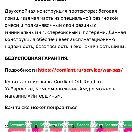
Двухслойная конструкция протектора: беговая
изнашиваемая часть из специальной резиновой
смеси и подканавочный слой резины с
минимальными гистерезисными потерями. Данная
конструкция обеспечивает эксплуатационную
надёжность, безопасность и экономичность шины.
БЕЗУСЛОВНАЯ ГАРАНТИЯ.
Подробности
https://cordiant.ru/service/war-pas/
Купить летние шины Cordiant Off-Road в г.
Хабаровске, Комсомольске-на-Амуре можно в
магазине «Интершины».
Вам также может понравиться
Бесплатный шиномонтаж
Бесплатный шиномонтаж
Бесплатный шиномонтаж
Бесплатный шиномонтаж
Бесплатный ш
11 520 ₽
9 310 ₽
7 225 ₽
10 170 ₽
9 480 ₽
Рассрочка
Новинка
Рассрочка
Рассрочка
Рассрочка
Новинка
Рассрочка
Нов