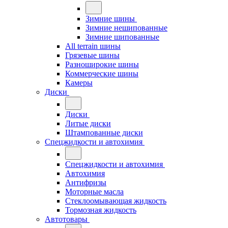
Зимние шины
Зимние нешипованные
Зимние шипованные
All terrain шины
Грязевые шины
Разноширокие шины
Коммерческие шины
Камеры
Диски
Диски
Литые диски
Штампованные диски
Спецжидкости и автохимия
Спецжидкости и автохимия
Автохимия
Антифризы
Моторные масла
Стеклоомывающая жидкость
Тормозная жидкость
Автотовары